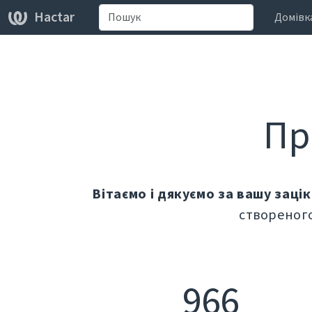
Hactar
Домівк
Пр
Вітаємо і дякуємо за вашу заці
створеного
966