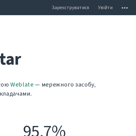
Зареєструватися
Увійти
tar
огою
Weblate
— мережного засобу,
екладачами.
95,7%