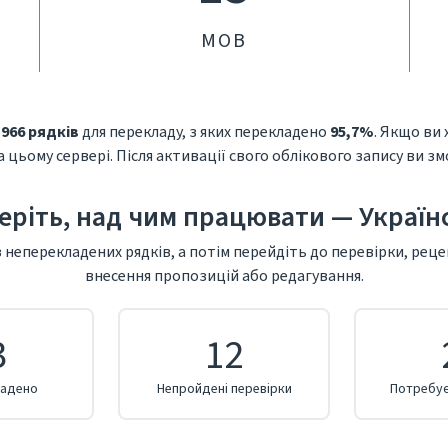
МОВ
я
966 рядків
для перекладу, з яких перекладено
95,7%
. Якщо ви
 цьому сервері. Після активації свого облікового запису ви з
еріть, над чим працювати — Україн
 неперекладених рядків, а потім перейдіть до перевірки, рец
внесення пропозицій або редагування.
3
12
ладено
Непройдені перевірки
Потребує