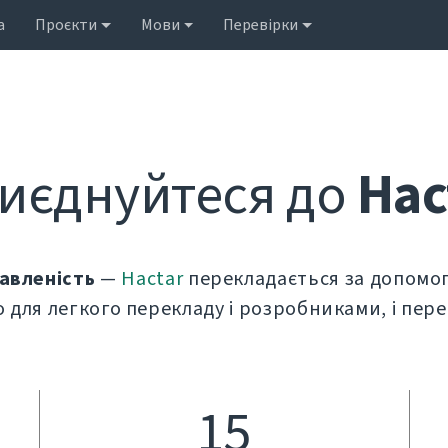
а
Проєкти
Мови
Перевірки
иєднуйтеся до
Hac
кавленість
—
Hactar
перекладається за допом
 для легкого перекладу і розробниками, і пер
15